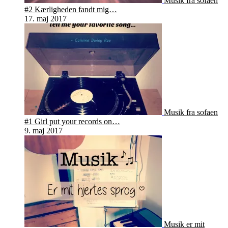
Musik fra sofaen
#2 Kærligheden fandt mig…
17. maj 2017
Musik fra sofaen
#1 Girl put your records on…
9. maj 2017
Musik er mit