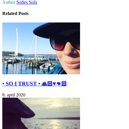
Author
Sofies Sofa
Related Posts
• SO I TRUST • 🙏🏻♥️👊🏻
8. april 2020