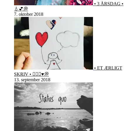
• 3 ÅRSDAG •
💧💕💭
7. oktober 2018
• ET ÆRLIGT
SKRIV • 🙋🏻‍♀️♥️💭
13. september 2018