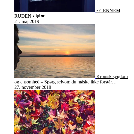
• GENNEM
RUDEN • 💬💋
21. maj 2019
Kronisk sygdom
og ensomhed – Spørg selvom du måske ikke forstår…
27. november 2018