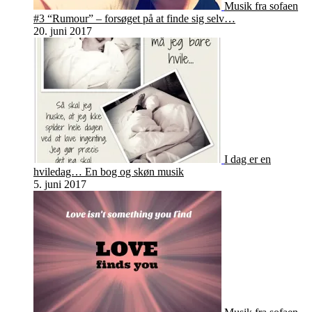
Musik fra sofaen
#3 “Rumour” – forsøget på at finde sig selv…
20. juni 2017
I dag er en
hviledag… En bog og skøn musik
5. juni 2017