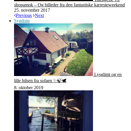
shopamok – Og billeder fra den fantastiske kæresteweekend
25. november 2017
Previous
Next
Sygdom
Lysglimt og en
lille hilsen fra sofaen ✨🍃🕊
8. oktober 2019