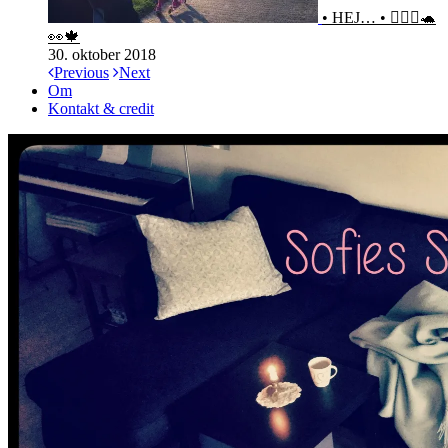
• HEJ… • 🙋🏻‍♀️🐢
👀🍁
30. oktober 2018
Previous
Next
Om
Kontakt & credit