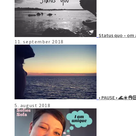
Status quo – om a
11. september 2018
• PAUSE • 🌊☀️👌
5. august 2018