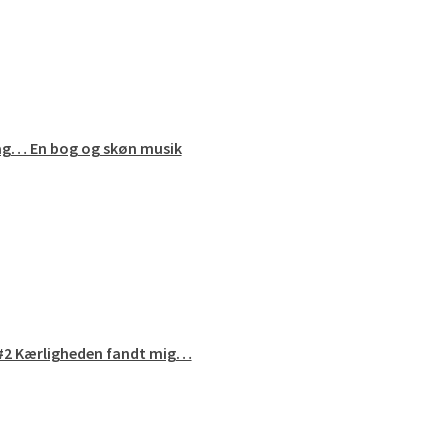
edag… En bog og skøn musik
 #2 Kærligheden fandt mig…