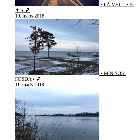
• PÅ VEJ… • ✨
👨‍👧💕
19. marts 2018
• MIN SØS’
FØSDA • 💕
11. marts 2018