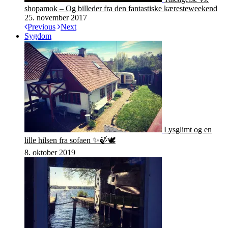
shopamok – Og billeder fra den fantastiske kæresteweekend
25. november 2017
Previous
Next
Sygdom
Lysglimt og en
lille hilsen fra sofaen ✨🍃🕊
8. oktober 2019