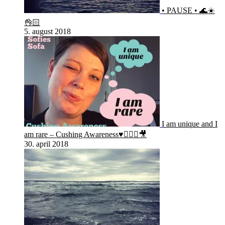
• PAUSE • 🌊☀️
👌🏻
5. august 2018
I am unique and I
am rare – Cushing Awareness♥️🙋🏻‍♀️🎥
30. april 2018