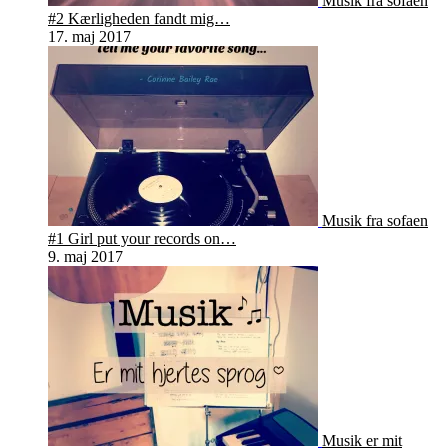
Musik fra sofaen
#2 Kærligheden fandt mig…
17. maj 2017
Musik fra sofaen
#1 Girl put your records on…
9. maj 2017
Musik er mit