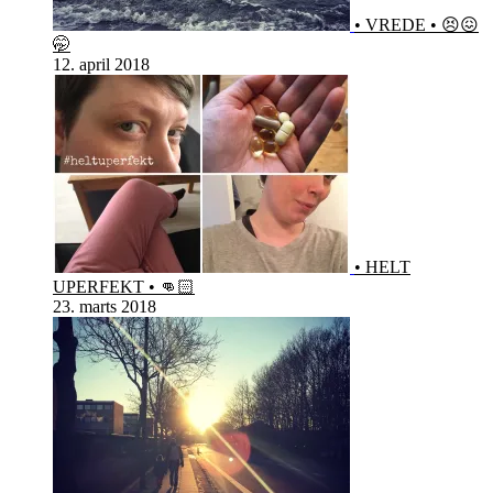
• VREDE • 😣😖
🤭
12. april 2018
• HELT
UPERFEKT • 👊🏻
23. marts 2018