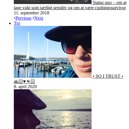
Status quo – om at
tage valg som særligt sensitiv og om at være cushingssurvivor
11. september 2018
Previous
Next
Tro
• SO I TRUST •
🙏🏻♥️👊🏻
8. april 2020