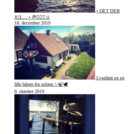
• DET DER
JUL… • 💭🤷🏻‍♀️☺️
18. december 2019
Lysglimt og en
lille hilsen fra sofaen ✨🍃🕊
8. oktober 2019