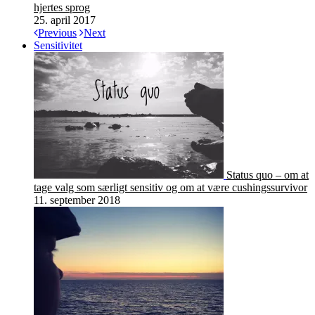
hjertes sprog
25. april 2017
Previous
Next
Sensitivitet
Status quo – om at
tage valg som særligt sensitiv og om at være cushingssurvivor
11. september 2018