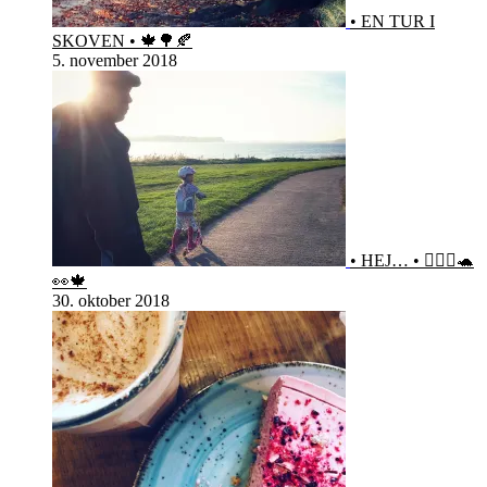
• EN TUR I
SKOVEN • 🍁🌳🍂
5. november 2018
• HEJ… • 🙋🏻‍♀️🐢
👀🍁
30. oktober 2018