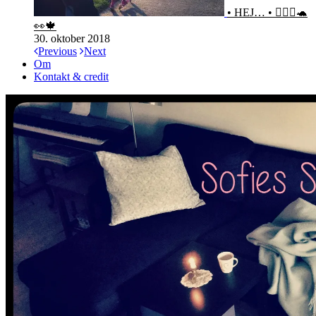
• HEJ… • 🙋🏻‍♀️🐢
👀🍁
30. oktober 2018
Previous
Next
Om
Kontakt & credit