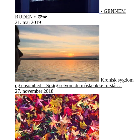
• GENNEM
RUDEN • 💬💋
21. maj 2019
Kronisk sygdom
og ensomhed – Spørg selvom du måske ikke forstår…
27. november 2018