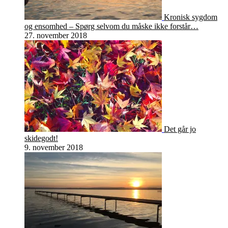
Kronisk sygdom
og ensomhed – Spørg selvom du måske ikke forstår…
27. november 2018
Det går jo
skidegodt!
9. november 2018