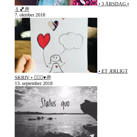
• 3 ÅRSDAG •
💧💕💭
7. oktober 2018
• ET ÆRLIGT
SKRIV • 🙋🏻‍♀️♥️💭
13. september 2018