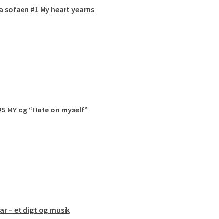
a sofaen #1 My heart yearns
#5 MY og “Hate on myself”
ar – et digt og musik