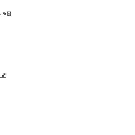
• 👊🏻
💕