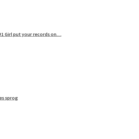
#1 Girl put your records on…
tes sprog