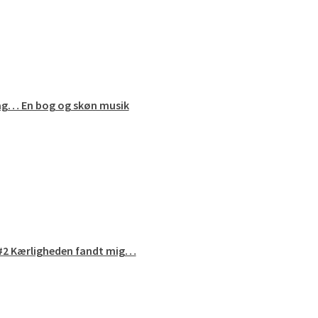
edag… En bog og skøn musik
 #2 Kærligheden fandt mig…