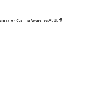
am rare – Cushing Awareness♥️🙋🏻‍♀️🎥