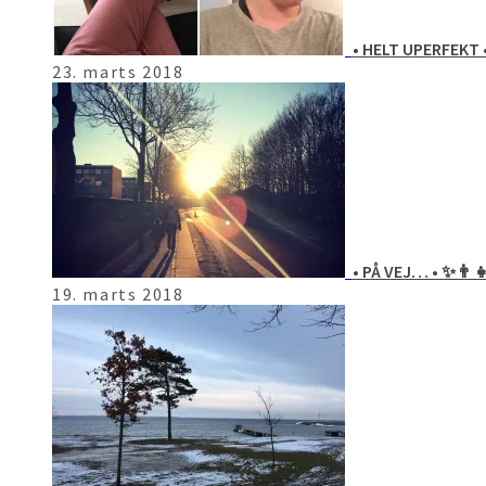
• HELT UPERFEKT 
23. marts 2018
• PÅ VEJ… • ✨👨‍
19. marts 2018