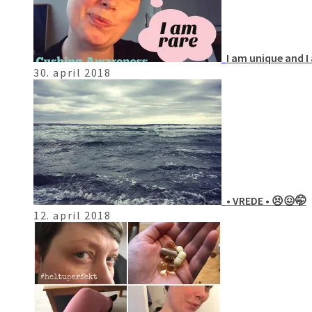
I am unique and I 
30. april 2018
• VREDE • 😣😖🤭
12. april 2018