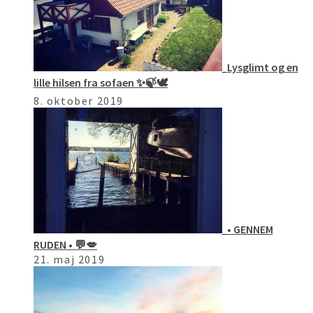
Lysglimt og en
lille hilsen fra sofaen ✨🍃🕊
8. oktober 2019
• GENNEM
RUDEN • 💬💋
21. maj 2019