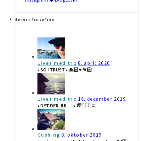
Senest fra sofaen
Livet med tro
8. april 2020
• SO I TRUST • 🙏🏻♥️👊🏻
Livet med tro
18. december 2019
• DET DER JUL… • 💭🤷🏻‍♀️☺️
Cushing
8. oktober 2019