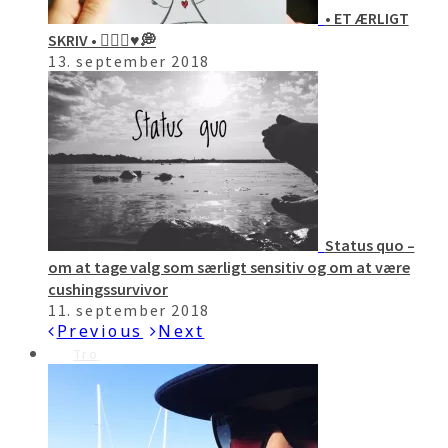
• ET ÆRLIGT
SKRIV • 🙋🏻‍♀️♥️💭
13. september 2018
Status quo –
om at tage valg som særligt sensitiv og om at være
cushingssurvivor
11. september 2018
Previous
Next
Tro