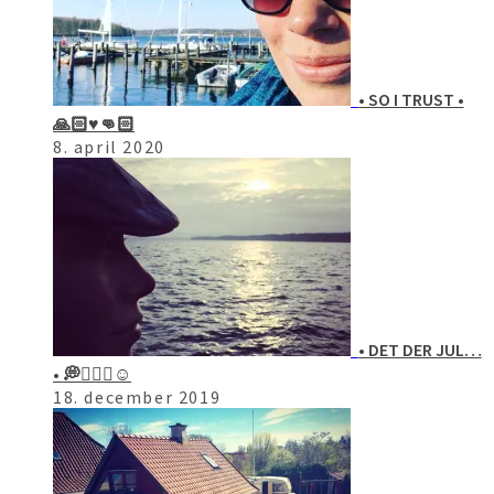
• SO I TRUST •
🙏🏻♥️👊🏻
8. april 2020
• DET DER JUL…
• 💭🤷🏻‍♀️☺️
18. december 2019