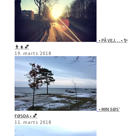
• PÅ VEJ… • ✨
👨‍👧💕
19. marts 2018
• MIN SØS’
FØSDA • 💕
11. marts 2018