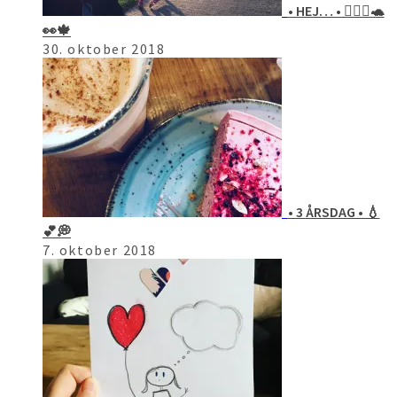
• HEJ… • 🙋🏻‍♀️🐢
👀🍁
30. oktober 2018
• 3 ÅRSDAG • 💧
💕💭
7. oktober 2018