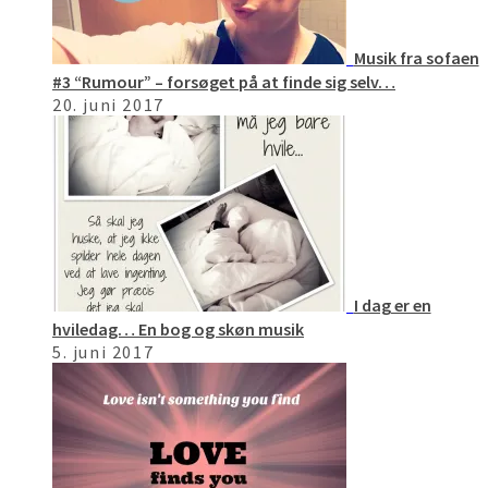
Musik fra sofaen
#3 “Rumour” – forsøget på at finde sig selv…
20. juni 2017
I dag er en
hviledag… En bog og skøn musik
5. juni 2017