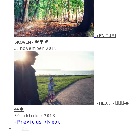
• EN TUR I
SKOVEN • 🍁🌳🍂
5. november 2018
• HEJ… • 🙋🏻‍♀️🐢
👀🍁
30. oktober 2018
Previous
Next
Om