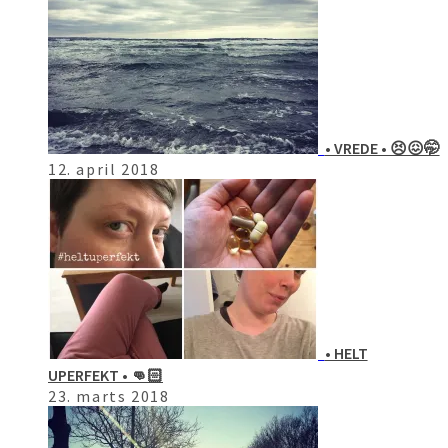
• VREDE • 😣😖🤭
12. april 2018
• HELT
UPERFEKT • 👊🏻
23. marts 2018