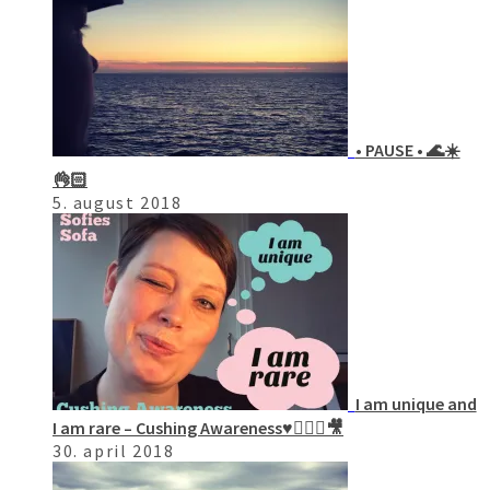
• PAUSE • 🌊☀️
👌🏻
5. august 2018
I am unique and
I am rare – Cushing Awareness♥️🙋🏻‍♀️🎥
30. april 2018