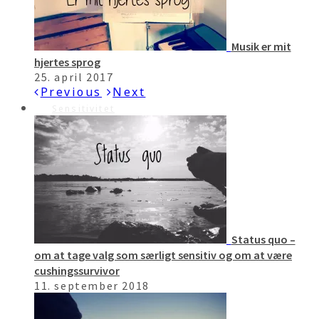
Musik er mit
hjertes sprog
25. april 2017
Previous
Next
Sensitivitet
Status quo –
om at tage valg som særligt sensitiv og om at være
cushingssurvivor
11. september 2018