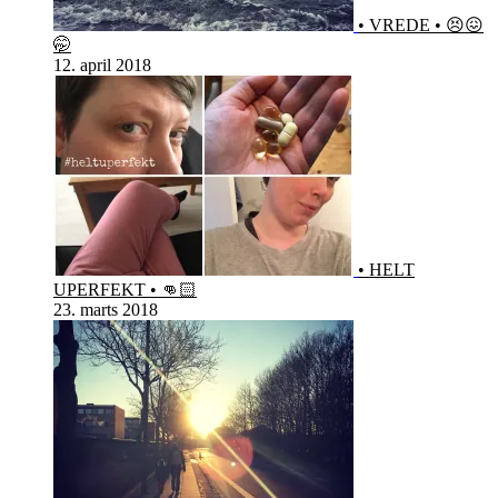
• VREDE • 😣😖
🤭
12. april 2018
• HELT
UPERFEKT • 👊🏻
23. marts 2018