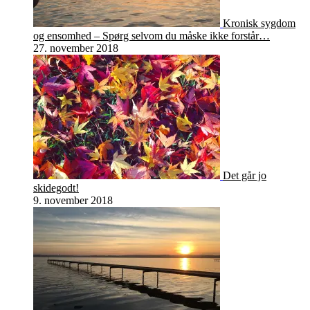
Kronisk sygdom
og ensomhed – Spørg selvom du måske ikke forstår…
27. november 2018
Det går jo
skidegodt!
9. november 2018