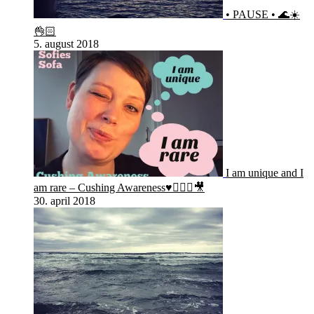
• PAUSE • 🌊☀️
👌🏻
5. august 2018
I am unique and I
am rare – Cushing Awareness♥️🙋🏻‍♀️🎥
30. april 2018