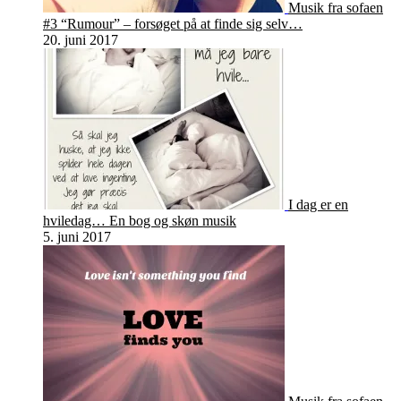
Musik fra sofaen
#3 “Rumour” – forsøget på at finde sig selv…
20. juni 2017
I dag er en
hviledag… En bog og skøn musik
5. juni 2017