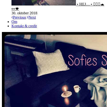
• HEJ… • 🙋🏻‍♀️🐢
👀🍁
30. oktober 2018
Previous
Next
Om
Kontakt & credit