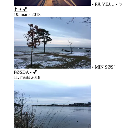
• PÅ VEJ… • ✨
👨‍👧💕
19. marts 2018
• MIN SØS’
FØSDA • 💕
11. marts 2018