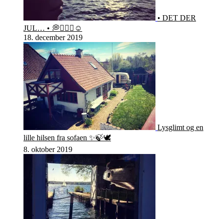
• DET DER
JUL… • 💭🤷🏻‍♀️☺️
18. december 2019
Lysglimt og en
lille hilsen fra sofaen ✨🍃🕊
8. oktober 2019