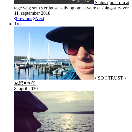
Status quo – om at
tage valg som særligt sensitiv og om at være cushingssurvivor
11. september 2018
Previous
Next
Tro
• SO I TRUST •
🙏🏻♥️👊🏻
8. april 2020