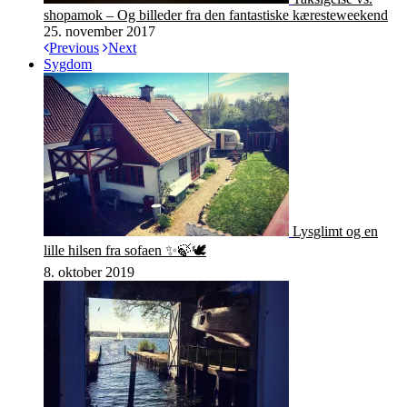
shopamok – Og billeder fra den fantastiske kæresteweekend
25. november 2017
Previous
Next
Sygdom
Lysglimt og en
lille hilsen fra sofaen ✨🍃🕊
8. oktober 2019