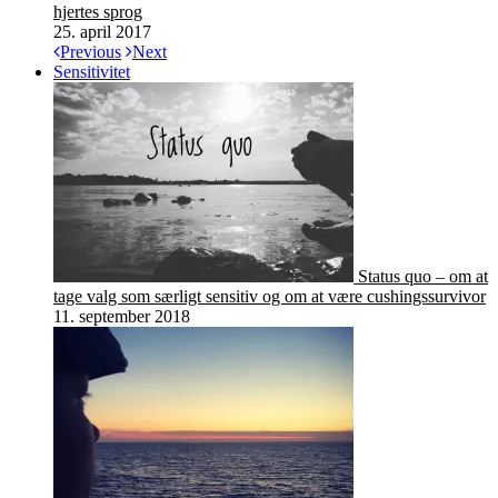
hjertes sprog
25. april 2017
Previous
Next
Sensitivitet
Status quo – om at
tage valg som særligt sensitiv og om at være cushingssurvivor
11. september 2018