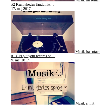
Musik fra sofaen
#2 Kærligheden fandt mig…
17. maj 2017
Musik fra sofaen
#1 Girl put your records on…
9. maj 2017
Musik er mit