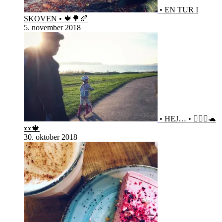
• EN TUR I
SKOVEN • 🍁🌳🍂
5. november 2018
• HEJ… • 🙋🏻‍♀️🐢
👀🍁
30. oktober 2018