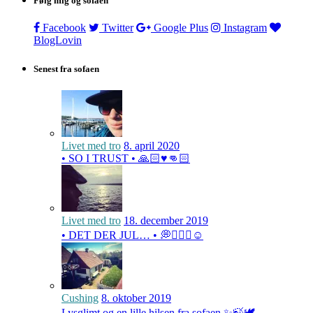
Følg mig og sofaen
Facebook
Twitter
Google Plus
Instagram
BlogLovin
Senest fra sofaen
Livet med tro
8. april 2020
• SO I TRUST • 🙏🏻♥️👊🏻
Livet med tro
18. december 2019
• DET DER JUL… • 💭🤷🏻‍♀️☺️
Cushing
8. oktober 2019
Lysglimt og en lille hilsen fra sofaen ✨🍃🕊