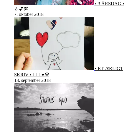
• 3 ÅRSDAG •
💧💕💭
7. oktober 2018
• ET ÆRLIGT
SKRIV • 🙋🏻‍♀️♥️💭
13. september 2018