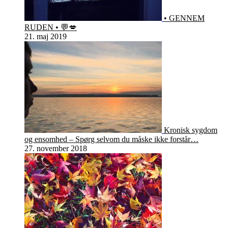
• GENNEM
RUDEN • 💬💋
21. maj 2019
Kronisk sygdom
og ensomhed – Spørg selvom du måske ikke forstår…
27. november 2018